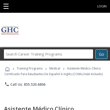
☰
LOGIN
Search
Go
Career
Training
›
›
›
Programs
Training Programs
Medical
Asistente Médico Clínico
Certificado Para Estudiantes De Español A Inglés (CCMA) (Vale Incluido)
phone
Call Us: 855.520.6806
Asistente Médico Clínico