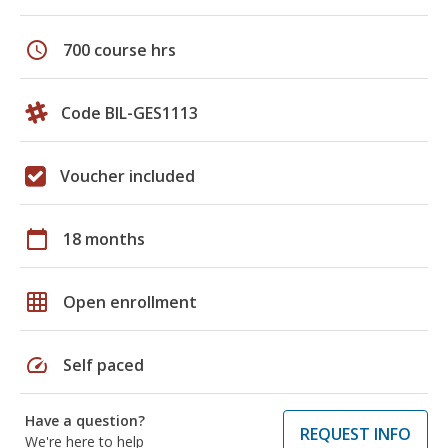
schedule
700 course hrs
Code BIL-GES1113
Voucher included
calendar_today
18 months
grid_on
Open enrollment
speed
Self paced
Have a question?
REQUEST INFO
We're here to help