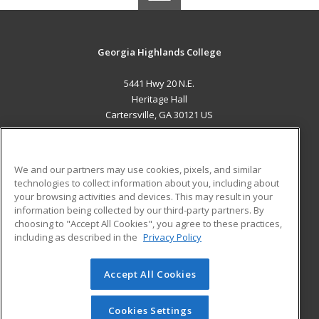
Georgia Highlands College
5441 Hwy 20 N.E.
Heritage Hall
Cartersville, GA 30121 US
MAIN CONTENT
Career Training
We and our partners may use cookies, pixels, and similar
technologies to collect information about you, including about
ADDITIONAL RESOURCES
your browsing activities and devices. This may result in your
information being collected by our third-party partners. By
Military
Student Blog
choosing to "Accept All Cookies", you agree to these practices,
Financial Assistance
including as described in the
Privacy Policy
Help
Accept All Cookies
© 2026 ed2go, a division of Cengage Learning. All rights
reserved. The material on this site cannot be reproduced or
redistributed unless you have obtained prior written
Cookies Settings