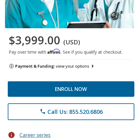
$3,999.00
(USD)
Affirm
Pay over time with
. See if you qualify at checkout.
Payment & Funding:
view your options
ENROLL NOW
Call Us: 855.520.6806
phone
info
Career series