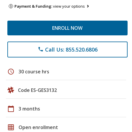
Payment & Funding:
view your options
ENROLL NOW
Call Us: 855.520.6806
phone
schedule
30 course hrs
Code ES-GES3132
calendar_today
3 months
grid_on
Open enrollment