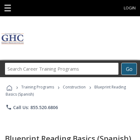
☰
LOGIN
Search
Go
Career
Training
›
›
›
Programs
Training Programs
Construction
Blueprint Reading
Basics (Spanish)
phone
Call Us: 855.520.6806
Blueprint Reading Basics (Spanish)