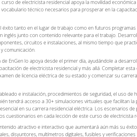
 curso de electricista residencial apoya la movilidad económica 
 vocabulario técnico necesarios para prosperar en la capacitaci
l éxito tanto en el lugar de trabajo como en futuros programas
 inglés junto con contenido relevante para el trabajo. Desarrol
ponentes, circuitos e instalaciones, al mismo tiempo que practic
 y comunicación.
de EnGen lo apoya desde el primer día, ayudándole a desarrolla
itación de electricista residencial y más allá. Completar esta c
amen de licencia eléctrica de su estado y comenzar su carrera 
cableado e instalación, procedimientos de seguridad, el uso de
n tendrá acceso a 30+ simulaciones virtuales que facilitan la p
 esencial en su carrera residencial eléctrica. Los escenarios de
los cuestionarios en cada lección de este curso de electricista r
ntenido atractivo e interactivo que aumentará aún más su éxit
ales, disyuntores, multímetros digitales, fusibles y verificacion