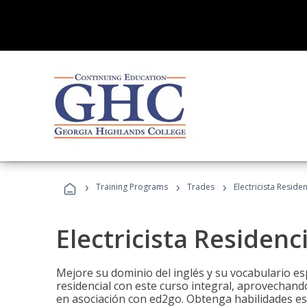
›
›
›
Training Programs
Trades
Electricista Reside
Electricista Residenc
Mejore su dominio del inglés y su vocabulario espe
residencial con este curso integral, aprovechando
en asociación con ed2go. Obtenga habilidades esenc