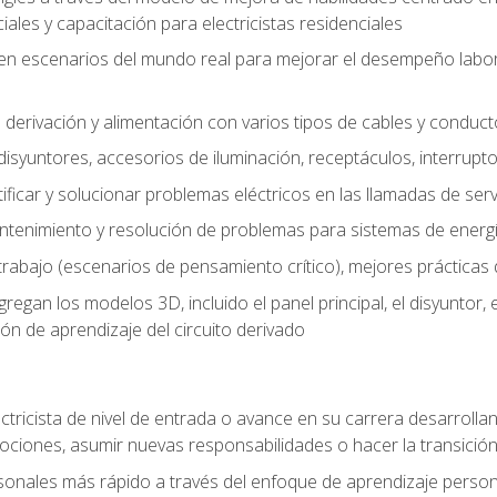
les y capacitación para electricistas residenciales
o en escenarios del mundo real para mejorar el desempeño labora
 derivación y alimentación con varios tipos de cables y conduc
 disyuntores, accesorios de iluminación, receptáculos, interrupt
icar y solucionar problemas eléctricos en las llamadas de serv
ntenimiento y resolución de problemas para sistemas de energí
rabajo (escenarios de pensamiento crítico), mejores prácticas d
n los modelos 3D, incluido el panel principal, el disyuntor, el m
ión de aprendizaje del circuito derivado
ectricista de nivel de entrada o avance en su carrera desarrollan
mociones, asumir nuevas responsabilidades o hacer la transició
sonales más rápido a través del enfoque de aprendizaje perso