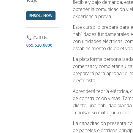
FAQs
flexible y bajo demanda, este
obtener la comunicación y el
ENROLL NOW
experiencia previa.
Este curso lo prepara para e
habilidades fundamentales en
phone
Call Us:
con unidades eléctricas, com
855.520.6806
establecimiento de objetivos
La plataforma personalizada 
comenzar y completar su capac
preparará para aprobar el ex
electricista.
Aprenderá teoría eléctrica, 
de construcción y más. Tambié
cliente, una habilidad blanda
impulsar su éxito, junto con 
La capacitación presenta co
de paneles eléctricos princip