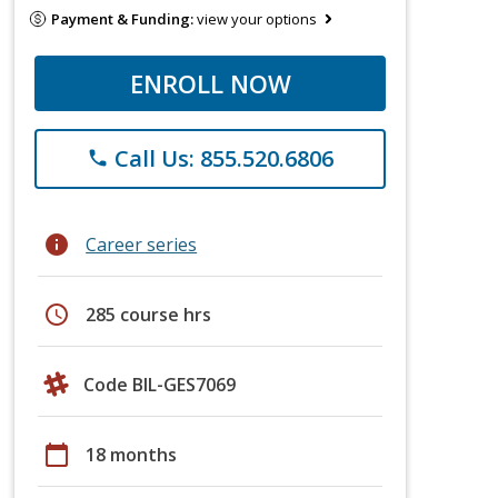
Payment & Funding:
view your options
ENROLL NOW
Call Us: 855.520.6806
phone
info
Career series
schedule
285 course hrs
Code BIL-GES7069
calendar_today
18 months