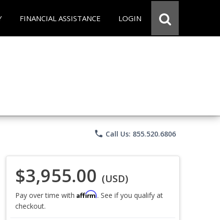
Y
FINANCIAL ASSISTANCE
LOGIN
phone
Call Us: 855.520.6806
$3,955.00
(USD)
Affirm
Pay over time with
. See if you qualify at
checkout.