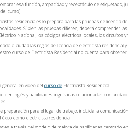
 nombrar esa función, ampacidad y receptáculo de etiquetado, j
el curso).
ricistas residenciales lo prepara para las pruebas de licencia d
localidades. Si bien las pruebas difieren, deberá comprender las
léctrico Nacional, los códigos eléctricos locales, los circuitos
ado o ciudad las reglas de licencia de electricista residencial 
stro curso de Electricista Residencial no cuenta para obtener 
n general en video del
curso de
Electricista Residencial
ico en inglés y habilidades lingüísticas relacionadas con unidad
les.
 preparación para el lugar de trabajo, incluida la comunicación, 
l éxito como electricista residencial
nglés a través del modelo de mejora de habilidades centrado e