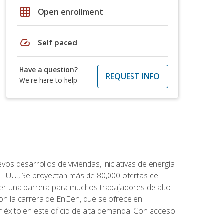
grid_on
Open enrollment
speed
Self paced
Have a question?
REQUEST INFO
We're here to help
os desarrollos de viviendas, iniciativas de energía
EE. UU., Se proyectan más de 80,000 ofertas de
 ser una barrera para muchos trabajadores de alto
con la carrera de EnGen, que se ofrece en
er éxito en este oficio de alta demanda. Con acceso