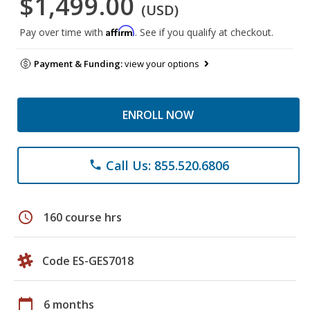
$1,499.00
(USD)
Affirm
Pay over time with
. See if you qualify at checkout.
Payment & Funding:
view your options
ENROLL NOW
Call Us: 855.520.6806
phone
schedule
160 course hrs
Code ES-GES7018
calendar_today
6 months