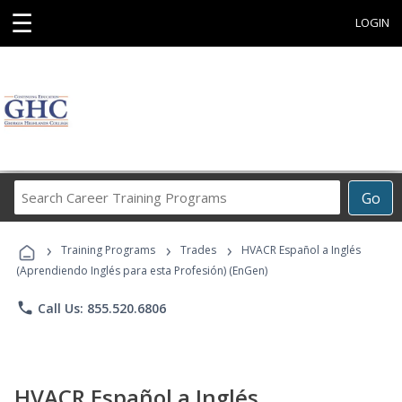
☰
LOGIN
Search
Go
Career
Training
›
›
›
Programs
Training Programs
Trades
HVACR Español a Inglés
(Aprendiendo Inglés para esta Profesión) (EnGen)
phone
Call Us: 855.520.6806
HVACR Español a Inglés