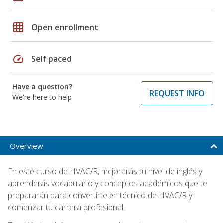
grid_on
Open enrollment
speed
Self paced
Have a question?
REQUEST INFO
We're here to help
Overview
En este curso de HVAC/R, mejorarás tu nivel de inglés y
aprenderás vocabulario y conceptos académicos que te
prepararán para convertirte en técnico de HVAC/R y
comenzar tu carrera profesional.