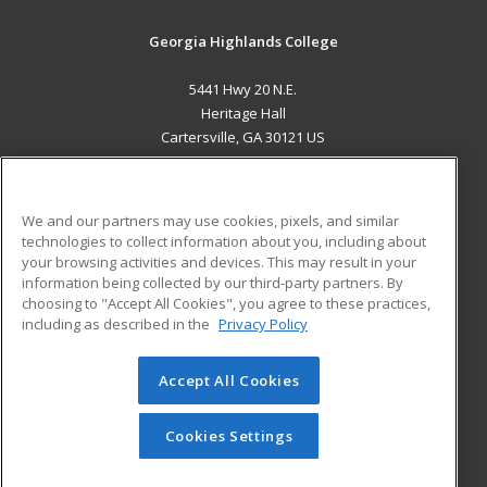
Georgia Highlands College
5441 Hwy 20 N.E.
Heritage Hall
Cartersville, GA 30121 US
MAIN CONTENT
Career Training
We and our partners may use cookies, pixels, and similar
technologies to collect information about you, including about
ADDITIONAL RESOURCES
your browsing activities and devices. This may result in your
information being collected by our third-party partners. By
Military
Student Blog
choosing to "Accept All Cookies", you agree to these practices,
Financial Assistance
including as described in the
Privacy Policy
Help
Accept All Cookies
© 2026 ed2go, a division of Cengage Learning. All rights
reserved. The material on this site cannot be reproduced or
redistributed unless you have obtained prior written
Cookies Settings
permission from Cengage Learning.
Privacy Policy